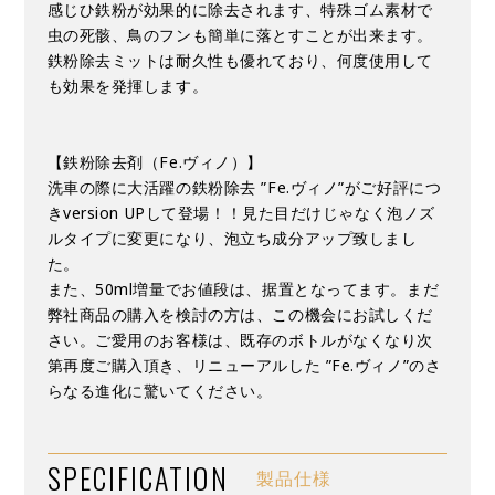
感じひ鉄粉が効果的に除去されます、特殊ゴム素材で
虫の死骸、鳥のフンも簡単に落とすことが出来ます。
鉄粉除去ミットは耐久性も優れており、何度使用して
も効果を発揮します。
【鉄粉除去剤（Fe.ヴィノ）】
洗車の際に大活躍の鉄粉除去 ”Fe.ヴィノ”がご好評につ
きversion UPして登場！！見た目だけじゃなく泡ノズ
ルタイプに変更になり、泡立ち成分アップ致しまし
た。
また、50ml増量でお値段は、据置となってます。まだ
弊社商品の購入を検討の方は、この機会にお試しくだ
さい。ご愛用のお客様は、既存のボトルがなくなり次
第再度ご購入頂き、リニューアルした ”Fe.ヴィノ”のさ
らなる進化に驚いてください。
SPECIFICATION
製品仕様