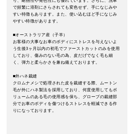
り、耐熱性や発色性にも優れています。さらに、洗車
で頻繁に溶剤にさらされても変色せず、手になじみや
すい特徴もあります。また、使い込むほど手になじみ
やすい特徴があります。
■オーストラリア産（子羊）
お客様の大事なお車のボディにストレスを与えないよ
う生後3ヶ月以内の初毛でファーストカットのみを使用
しており、傷みのない毛の為、皮だげでなく毛も細
く、弾力と柔らかさを兼ね備えております。
■外ハネ裁縫
クロムナメシで処理された皮を裁縫する際、ムートン
毛が外にハネ製法を採用しており、何度使用してもボ
リュームのある毛の使用感を保ち、グローブの裁縫部
分でお車のボディを傷つけるストレスを軽減できる作
りになっております。