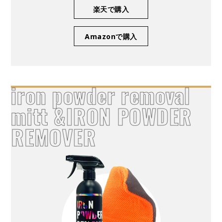
楽天で購入
Amazonで購入
iron powder removal
mitt &IRON POWDER
REMOVER