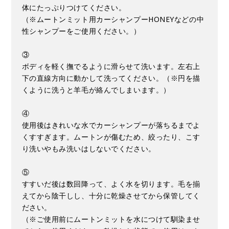
体にたっぷりつけてください。
（※ムートンミット用カーシャンプーHONEYなどの中
性シャンプーをご使用ください。）
③
ボディを軽く撫でるように滑らせて洗います。左右上
下の直線方向に動かして洗ってください。（※円を描
くように洗うと羊毛が絡んでしまいます。）
④
使用後はきれいな水でカーシャンプーが落ちるまでよ
くすすぎます。ムートンが傷むため、絞ったり、こす
り洗いやもみ洗いはしないでください。
⑤
すすいだ後は数回降って、よく水を切ります。毛を揃
えてから陰干しし、十分に乾燥させてから保管してく
ださい。
（※ご使用前にムートンミットを水につけて馴染ませ