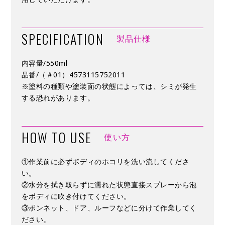
SPECIFICATION
製品仕様
内容量/550ml
品番/（＃01）4573115752011
※塗料の種類や塗装面の状態によっては、シミが発生
する恐れがあります。
HOW TO USE
使い方
①作業前に必ずボディのホコリを洗い流してくださ
い。
②水分を拭き取らずに濡れた状態直接スプレーから泡
をボディに吹き付けてください。
③ボンネット、ドア、ルーフなどに分けて作業してく
ださい。