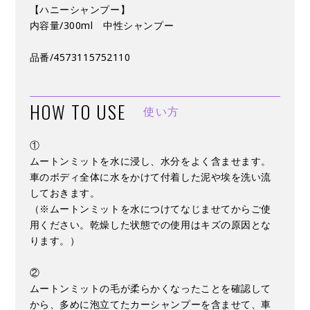
【ハニーシャンプー】
内容量/300ml 中性シャンプー
品番/4573115752110
HOW TO USE
使い方
①
ムートンミットを水に浸し、水分をよく含ませます。
車のボディ全体に水をかけて付着した泥や埃を洗い流
しておきます。
（※ムートンミットを水につけてなじませてからご使
用ください。乾燥した状態での使用はキズの原因とな
ります。）
②
ムートンミットの毛が柔らかくなったことを確認して
から、多めに泡立てたカーシャンプーを含ませて、車