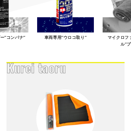
ウロコ取り”
マイクロファイバータオ
ガラス系コー
ル”プリエ”
リ
Kurei taoru