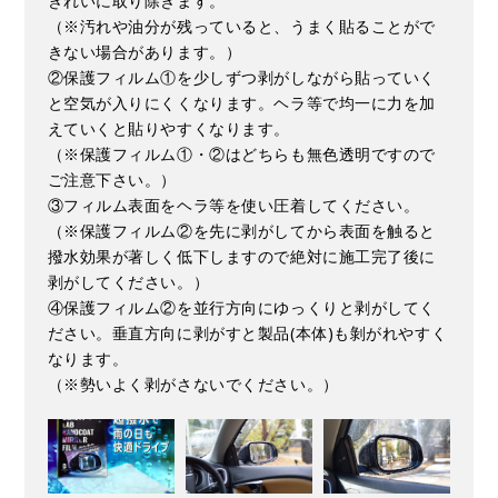
きれいに取り除きます。
（※汚れや油分が残っていると、うまく貼ることがで
きない場合があります。）
②保護フィルム①を少しずつ剥がしながら貼っていく
と空気が入りにくくなります。ヘラ等で均一に力を加
えていくと貼りやすくなります。
（※保護フィルム①・②はどちらも無色透明ですので
ご注意下さい。）
③フィルム表面をヘラ等を使い圧着してください。
（※保護フィルム②を先に剥がしてから表面を触ると
撥水効果が著しく低下しますので絶対に施工完了後に
剥がしてください。）
④保護フィルム②を並行方向にゆっくりと剥がしてく
ださい。垂直方向に剥がすと製品(本体)も剝がれやすく
なります。
（※勢いよく剥がさないでください。）