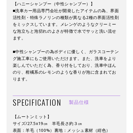
【ハニーシャンプー（中性シャンプー）】
■洗車カー用品専門会社が開発したアイテムの為、界面
活性剤・特殊ラノリンの種類が異なる2種の界面活性剤
をミックスしています。メレンゲのようなクリーミー
な泡立ちと泡切れのよさが特徴で水でサッと洗い流せ
ます。
■中性シャンプーの為ボディに優しく、ガラスコーテン
グ施工車にもご使用いただけます。また、洗車をより
楽しんでいただく為、香り付をしており、洗車中ほん
のり、柑橘系のレモンのような香りが泡に含まれてお
ります。
SPECIFICATION
製品仕様
【ムートンミット】
サイズ/27.5x19㎝ 羊毛長さ約３㎝
表面：羊毛（100%）裏地：メッシュ素材（紺色）