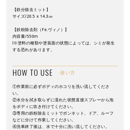
【鉄分除去ミット】
サイズ/20.5 x 14.3㎝
【鉄粉除去剤（Fe.ヴィノ）】
内容量/550m
l※塗料の種類や塗装面の状態によっては、シミが発生
する恐れがあります。
HOW TO USE
使い方
①作業前に必ずボディのホコリを洗い流してくださ
い。
②水分を拭き取らずに濡れた状態直接スプレーから泡
をボディに吹き付けてください。
③専用の鉄粉除去ミットでボンネット、ドア、ルーフ
などに分けて作業してください。
④洗車終了後は、水で十分に洗い流してください。