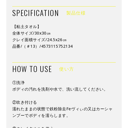
SPECIFICATION
製品仕様
【粘土タオル】
全体サイズ/30x30㎝
クレイ面積サイズ/24.5x26㎝
品番/（＃13）/4573115752134
HOW TO USE
使い方
①洗浄
ボディの汚れを洗剤や水で、洗い流してください。
②吹き付ける
濡れたままの状態で鉄粉除去Feヴィぃの又はカーシャ
ンプーでボディを濡らします。